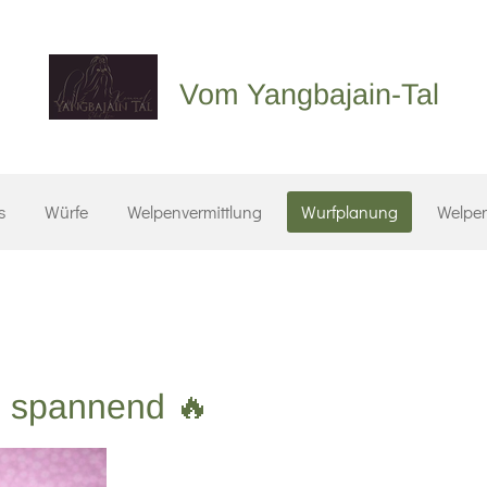
Vom Yangbajain-Tal
s
Würfe
Welpenvermittlung
Wurfplanung
Welpen
ig spannend 🔥